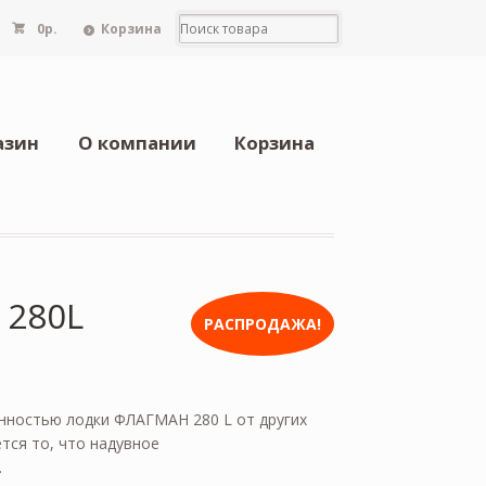
0
р.
Корзина
азин
О компании
Корзина
280L
РАСПРОДАЖА!
нностью лодки ФЛАГМАН 280 L от других
тся то, что надувное
.