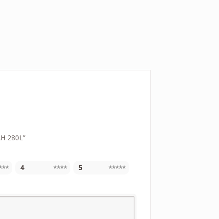
Н 280L”
4
5