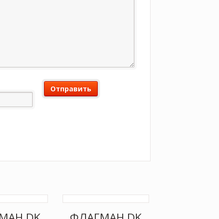
МАН DK
ФЛАГМАН DK