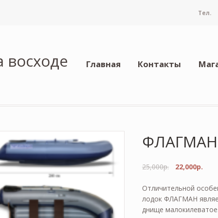
Тел.
а восходе
Главная
Контакты
Маг
ФЛАГМАН 
25,000
р.
22,000
р.
Отличительной особе
лодок ФЛАГМАН являе
днище малокилеватое