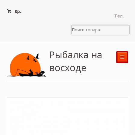
0
р.
Тел.
Рыбалка на
☰
восходе