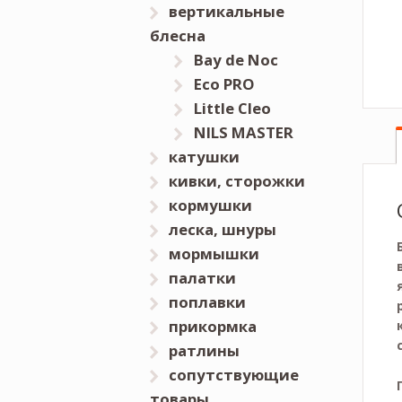
вертикальные
блесна
Bay de Noc
Eco PRO
Little Cleo
NILS MASTER
катушки
кивки, сторожки
кормушки
леска, шнуры
мормышки
палатки
поплавки
прикормка
ратлины
сопутствующие
товары