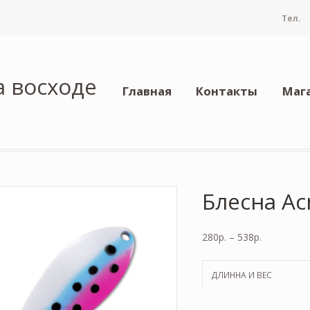
Тел.
а восходе
Главная
Контакты
Маг
Блесна Acm
280
р.
–
538
р.
ДЛИННА И ВЕС