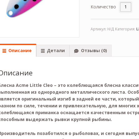
Количество
Артикул:
Н/Д
Категория:
L
Описание
Детали
Отзывы (0)
Описание
Блесна Acme Little Cleo – это колеблющаяся блесна клас
выполненная из однородного металлического листа. Осо
является оригинальный изгиб в задней ее части, который
разном по силе, течении и привлекательную, для многих 
колеблющаяся приманка оснащается качественным ост
способным выдержать рывки крупной рыбины.
Производитель позаботился о рыболовах, и сегодня выпус