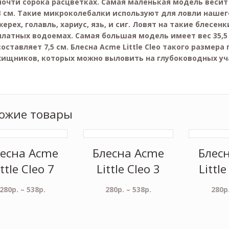
почти сорока расцветках. Самая маленькая модель весит 
3 см. Такие микроколебалки используют для ловли нашег
жерех, голавль, хариус, язь, и сиг. Ловят на такие блесен
платных водоемах. Самая большая модель имеет вес 35,5
составляет 7,5 см. Блесна Acme Little Cleo такого разме
хищников, которых можно выловить на глубоководных уч
ожие товары
есна Acme
Блесна Acme
Блес
ittle Cleo 7
Little Cleo 3
Little
280
р.
–
538
р.
280
р.
–
538
р.
280
р