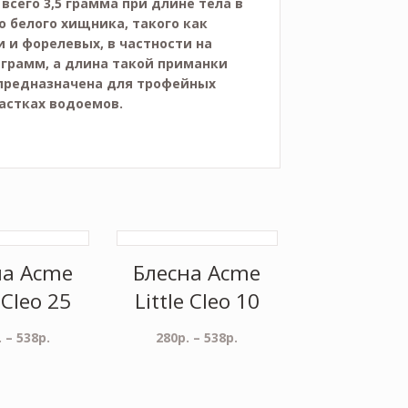
всего 3,5 грамма при длине тела в
о белого хищника, такого как
ки и форелевых, в частности на
 грамм, а длина такой приманки
ра предназначена для трофейных
астках водоемов.
на Acme
Блесна Acme
 Cleo 25
Little Cleo 10
.
–
538
р.
280
р.
–
538
р.