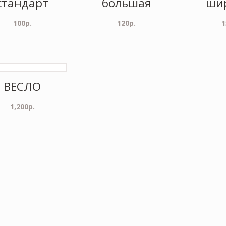
стандарт
большая
ши
100
р.
120
р.
1
ВЕСЛО
1,200
р.