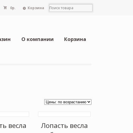
0
р.
Корзина
азин
О компании
Корзина
ть весла
Лопасть весла