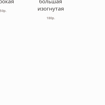
рокая
большая
изогнутая
50
р.
180
р.