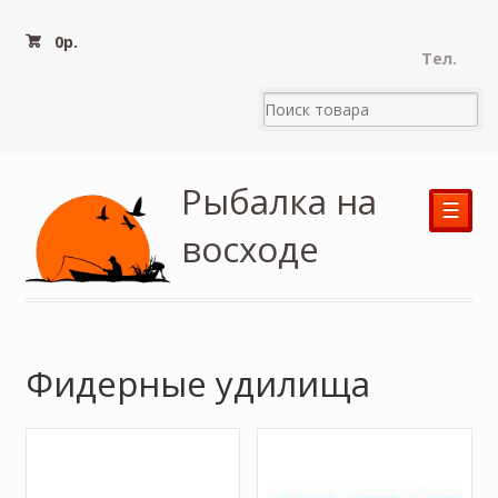
0
р.
Тел.
Рыбалка на
☰
восходе
Фидерные удилища