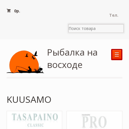
0
р.
Тел.
Рыбалка на
☰
восходе
KUUSAMO