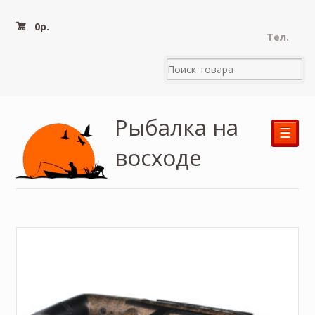
0
р.
Тел.
Рыбалка на
☰
восходе