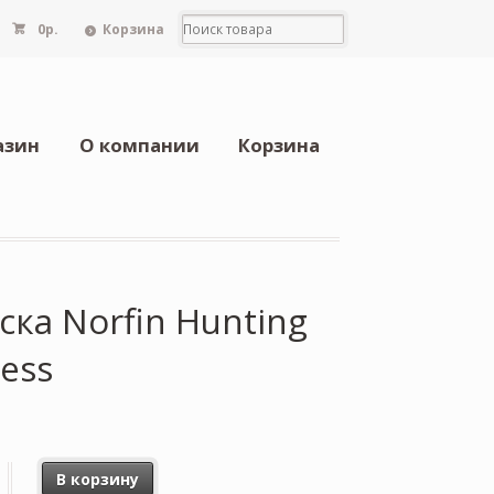
0
р.
Корзина
азин
О компании
Корзина
ка Norfin Hunting
ness
В корзину