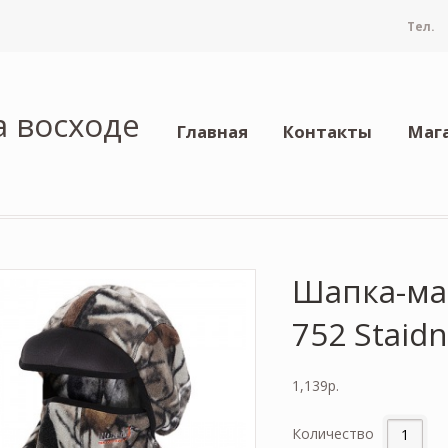
Тел.
а восходе
Главная
Контакты
Маг
Шапка-мас
752 Staid
1,139
р.
Количество