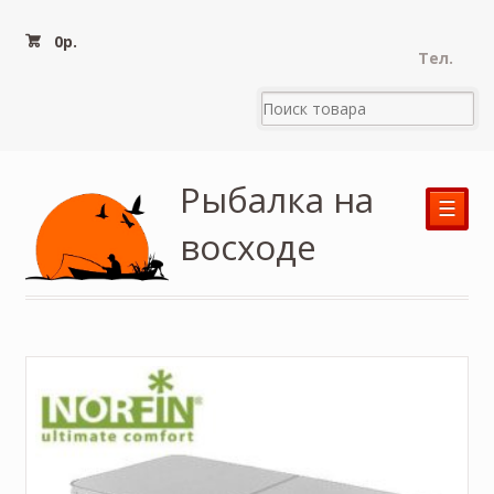
0
р.
Тел.
Рыбалка на
☰
восходе