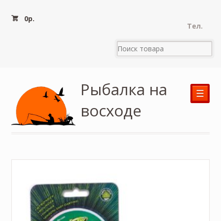
0
р.
Тел.
Рыбалка на
☰
восходе