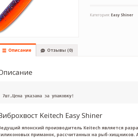
Категория:
Easy Shiner
Описание
Отзывы (0)
Описание
                                                          Длинна-10см,кол-во в упак
7шт,Цена указана за упаковку!
Виброхвост Keitech Easy Shiner
Ведущий японский производитель Keitech является раз
силиконовых приманок, рассчитанных на рыб-хищников. 