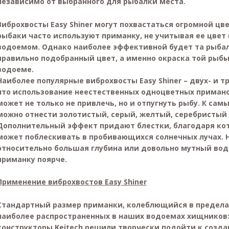
независимо от выбранного для рыбалки места.
Виброхвосты Easy Shiner могут похвастаться огромной ц
рыбаки часто используют приманку, не учитывая ее цвет
водоемом. Однако наиболее эффективной будет та рыбал
правильно подобранный цвет, а именно окраска той рыбы
водоеме.
Наиболее популярные виброхвосты Easy Shiner – двух- и т
что использование неестественных одноцветных примано
может не только не привлечь, но и отпугнуть рыбу. К с
можно отнести золотистый, серый, желтый, серебристый 
Дополнительный эффект придают блестки, благодаря ко
может поблескивать в пробивающихся солнечных лучах. 
относительно большая глубина или довольно мутный вод
приманку поярче.
Применение виброхвостов Easy Shiner
Стандартный размер приманки, колеблющийся в пределах
наиболее распространенных в наших водоемах хищников: 
конструкторы Keitech решили творчески подойти к созда