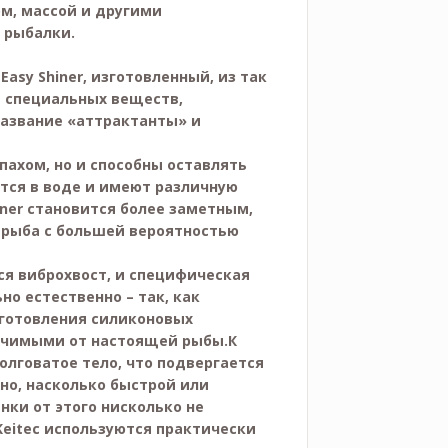
м, массой и другими
 рыбалки.
asy Shiner, изготовленный, из так
 специальных веществ,
азвание «аттрактанты» и
ахом, но и способны оставлять
тся в воде и имеют различную
iner становится более заметным,
 рыба с большей вероятностью
ся виброхвост, и специфическая
о естественно – так, как
зготовления силиконовых
личимыми от настоящей рыбы.К
олговатое тело, что подвергается
но, насколько быстрой или
ки от этого нисколько не
Keitec используются практически