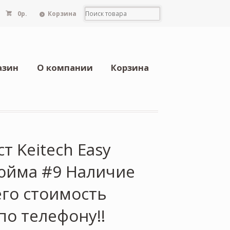
0
р.
Корзина
азин
О компании
Корзина
т Keitech Easy
дюйма #9 Наличие
его стоимость
по телефону!!