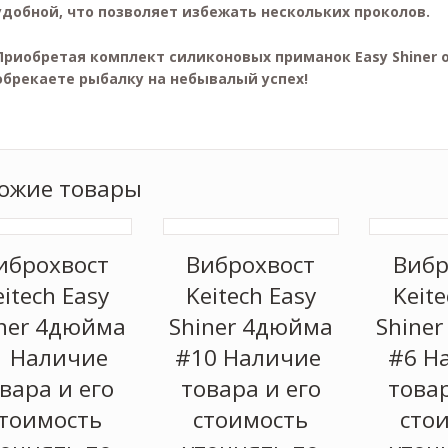
удобной, что позволяет избежать нескольких проколов.
Приобретая комплект силиконовых приманок Easy Shiner о
обрекаете рыбалку на небывалый успех!
ожие товары
иброхвост
Виброхвост
Вибр
eitech Easy
Keitech Easy
Keite
ner 4дюйма
Shiner 4дюйма
Shine
1 Наличие
#10 Наличие
#6 Н
вара и его
товара и его
товар
тоимость
стоимость
сто