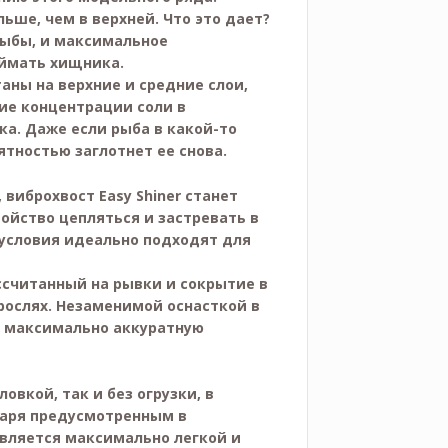
льше, чем в верхней. Что это дает?
рыбы, и максимальное
ймать хищника.
таны на верхние и средние слои,
ние концентрации соли в
ка. Даже если рыба в какой-то
тностью заглотнет ее снова.
виброхвост Easy Shiner станет
ойство цепляться и застревать в
 условия идеально подходят для
ссчитанный на рывки и сокрытие в
рослях. Незаменимой оснасткой в
т максимально аккуратную
овкой, так и без огрузки, в
даря предусмотренным в
является максимально легкой и