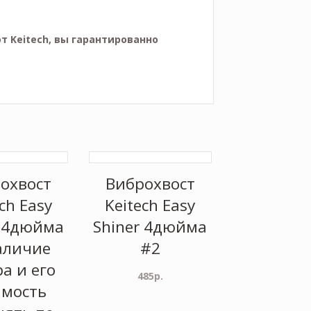
т Keitech, вы гарантированно
охвост
Виброхвост
ch Easy
Keitech Easy
r 4дюйма
Shiner 4дюйма
аличие
#2
а и его
485
р.
имость