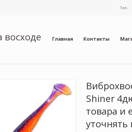
Тел.
а восходе
Главная
Контакты
Маг
Виброхвос
Shiner 4
товара и 
уточнять 