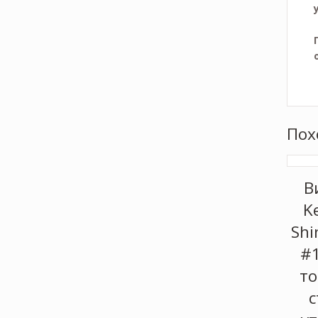
Пох
В
K
Shi
#
то
с