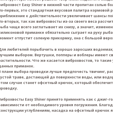
виброхвост Easy Shiner в нижней части пропитан солью бо
Во-первых, это стандартная вкусовая палитра кормовой 
приближение к действительности увеличивает шансы по
Во-вторых, так как виброхвосты из-за своего веса рассчи
рыба чаще всего заглатывает их снизу, а значит, измене
силиконовой приманке обязательно сыграет на руку рыба
момент отпустит соленую прикормку, она с большой вероя
Для любителей порыбачить в хорошо заросших водоемах, 
лучшим выбором. Вертушки, попперы и воблеры имеют св
растительности. Что же касается виброхвостов, то такие
данных приманок.
В плане выбора проводки лучше предпочесть твичинг, ра
густой траве, достающей до поверхности воды, или водо
этом случае станет офсетный крючок, который обеспечи
проводку.
Виброхвосты Easy Shiner принято применять как с джиг-гол
зависимости от необходимого уровня погружения. Благо
конструкции углублениям, насадка на офсетный крючок 