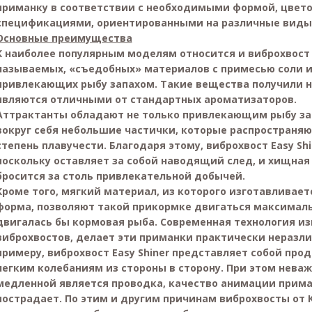
приманку в соответствии с необходимыми формой, цвето
спецификациями, ориентированными на различные виды
Основные преимущества
К наиболее популярным моделям относится и виброхвост E
называемых, «съедобных» материалов с примесью соли и
привлекающих рыбу запахом. Такие вещества получили н
являются отличными от стандартных ароматизаторов.
Аттрактанты обладают не только привлекающим рыбу зап
вокруг себя небольшие частички, которые распространяю
степень плавучести. Благодаря этому, виброхвост Easy Sh
поскольку оставляет за собой наводящий след, и хищная
бросится за столь привлекательной добычей.
Кроме того, мягкий материал, из которого изготавливает
форма, позволяют такой прикормке двигаться максимальн
двигалась бы кормовая рыба. Современная технология и
виброхвостов, делает эти приманки практически нераз
примеру, виброхвост Easy Shiner представляет собой прод
легким колебаниям из стороны в сторону. При этом неваж
медленной является проводка, качество анимации приман
пострадает. По этим и другим причинам виброхвосты от 