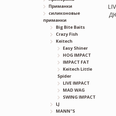
LI
Приманки
силиконовые
Д
приманки
Big Bite Baits
Crazy Fish
Keitech
Easy Shiner
HOG IMPACT
IMPACT FAT
Keitech Little
Spider
LIVE IMPACT
MAD WAG
SWING IMPACT
LJ
MANN"S