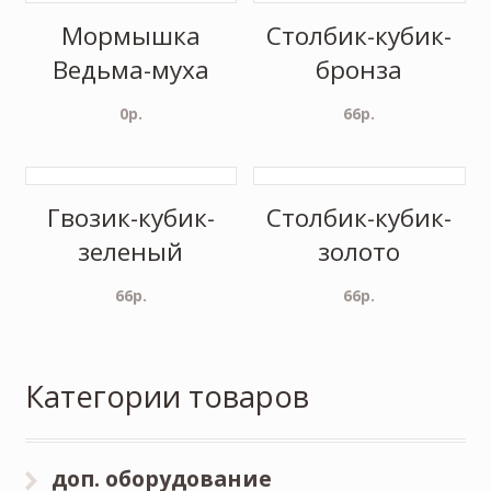
Мормышка
Столбик-кубик-
Ведьма-муха
бронза
0
р.
66
р.
Гвозик-кубик-
Столбик-кубик-
зеленый
золото
66
р.
66
р.
Категории товаров
доп. оборудование