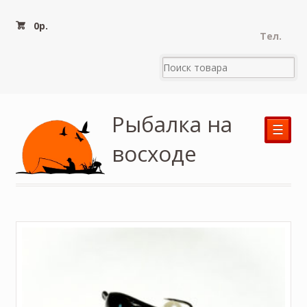
0
р.
Тел.
Рыбалка на
☰
восходе