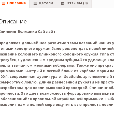
Описание
Детали
Отзывы (0)
Описание
Спиннинг Волжанка Сай лайт.
Продолжая дальнейшее развитие темы названий наших у
типами холодного оружия,было решено дать новой линейк
название колющего клинкового холодного оружия типа ст
трезубец с удлиненным средним зубцом.Это удилище кла
ловли твичингом мелкими воблерами. Также оно прекрас
приманками.Быстрый и легкий бланк из карбона марки IM
100г), современная фурнитура от SeaGuide, эргономичны
комфортную ловлю. Длина разнесенной рукояти из практ
разработана для ловли рывковой проводкой. Спиннинг о
прочности. Это дает возможность форсировано выважива
соблазнившийся правильной игрой вашей приманки. Рыба
позволит вам в полной мере ощутить всю прелесть ловли