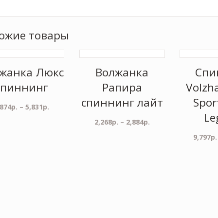
ожие товары
жанка Люкс
Волжанка
Спи
спиннинг
Рапира
Volzh
спиннинг лайт
Spor
,874
р.
–
5,831
р.
Le
2,268
р.
–
2,884
р.
9,797
р.