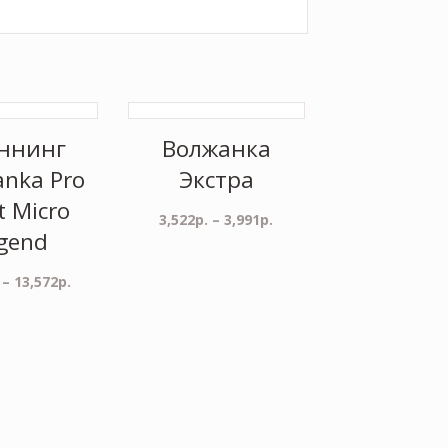
ннинг
Волжанка
anka Pro
Экстра
t Micro
3,522
р.
–
3,991
р.
gend
–
13,572
р.