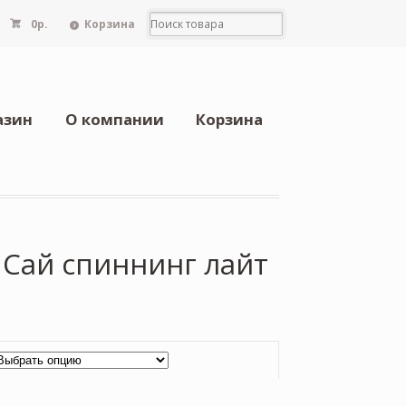
0
р.
Корзина
азин
О компании
Корзина
 Сай спиннинг лайт