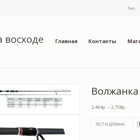
Тел.
а восходе
Главная
Контакты
Маг
Волжанка
2,464
р.
–
2,758
р.
ТЕСТ И ДЛИННА