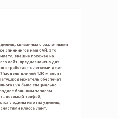
дилищ, связанных с различными
е спиннингов имя САЙ. Это
илета, внешне похожее на
сса лайт, предназначено для
но отработает с легкими джиг-
7(модель длиной 1,80 м весит
й катушкодержатель обеспечат
ичного EVA была специально
бладает большим запасом
ть весомый трофей,
лка с одним из этих удилищ
 снастями класса Лайт.