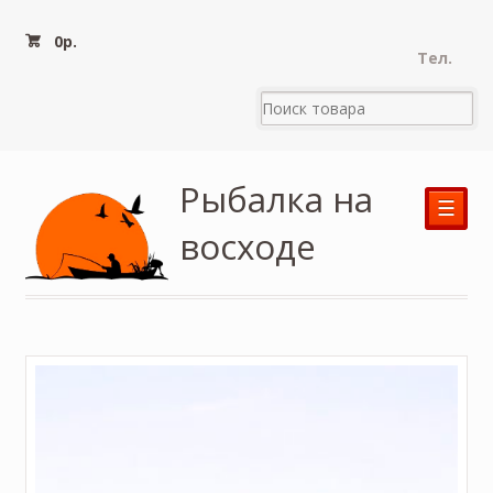
0
р.
Тел.
Рыбалка на
☰
восходе