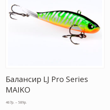
Балансир LJ Pro Series
MAIKO
467
р.
–
589
р.