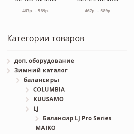
467
р.
–
589
р.
467
р.
–
589
р.
Категории товаров
доп. оборудование
Зимний каталог
балансиры
COLUMBIA
KUUSAMO
LJ
Балансир LJ Pro Series
MAIKO